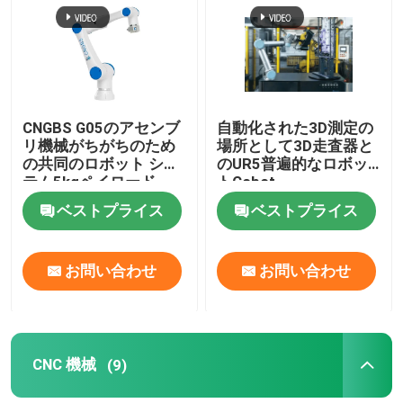
CNGBS G05のアセンブ
自動化された3D測定の
リ機械がちがちのため
場所として3D走査器と
の共同のロボット シス
のUR5普遍的なロボッ
テム5kgペイロード
トCobot
800mmの範囲
ベストプライス
ベストプライス
お問い合わせ
お問い合わせ
CNC 機械
(9)