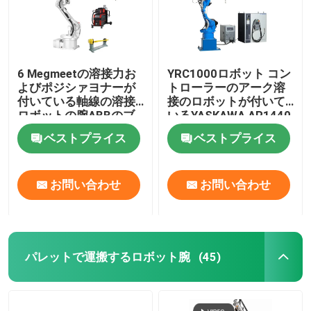
6 Megmeetの溶接力お
YRC1000ロボット コン
よびポジシァヨナーが
トローラーのアーク溶
付いている軸線の溶接
接のロボットが付いて
ロボットの腕ABBのブ
いるYASKAWA AR1440
ランドIRB 1520IDの溶
6の軸線の自動溶接のロ
ベストプライス
ベストプライス
接ロボット
ボティック腕
お問い合わせ
お問い合わせ
パレットで運搬するロボット腕
(45)