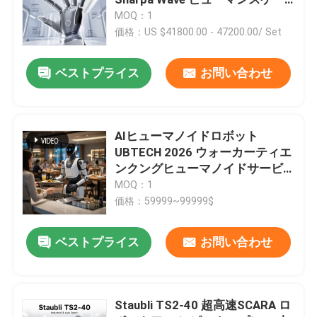
ルの器用なロボットハンド
MOQ：1
価格：US $41800.00 - 47200.00/ Set
溶接ロボットの腕
ベストプライス
お問い合わせ
パレットで運搬するロボット腕
共同のロボット
AIヒューマノイドロボット
UBTECH 2026 ウォーカーティエ
ンクングヒューマノイドサービ
CNC 機械
スロボット
MOQ：1
価格：59999~99999$
ロボット線形トラック
ベストプライス
お問い合わせ
ロボット ポジシァヨナー
Staubli TS2-40 超高速SCARA ロ
ロボット保護カバー