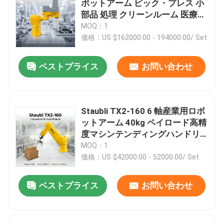
ボットアーム ピック・プレス 小
部品 処理 クリーンルーム 医療機
ロボット服のパック
器 製造
MOQ：1
価格：US $162000.00 - 194000.00/ Set
ロボット腕のグリッパー
ベストプライス
お問い合わせ
ロボット腕の処理
Staubli TX2-160 6 軸産業用ロボ
組み立てロボットの腕
ットアーム 40kg ペイロード高精
度マシンテンディングハンドリ
ング用
MOQ：1
ピックプレイスロボット
価格：US $42000.00 - 52000.00/ Set
塗装ロボットの腕
ベストプライス
お問い合わせ
磨くロボット