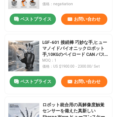
価格：negatiation
わたしたち に つい て
ベストプライス
お問い合わせ
工場 ツアー
LGF-601 接続棒 巧妙な手,ヒュー
品質管理
マノイドバイオニックロボット
手,10KGのペイロード CAN バス
ロボット エンド エフェクターグ
MOQ：1
連絡 ください
リパー
価格：US $1900.00 - 2300.00/ Set
ブログ
ベストプライス
お問い合わせ
引金 を 求め て ください
ロボット統合用の高解像度触覚
センサーを備えた真新しい
工業用ロボットの腕
Sharpa Wave ヒューマンスケー