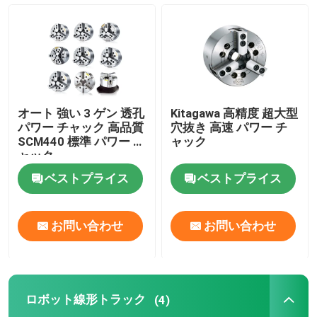
オート 強い 3 ゲン 透孔
Kitagawa 高精度 超大型
パワー チャック 高品質
穴抜き 高速 パワー チ
SCM440 標準 パワー チ
ャック
ャック
ベストプライス
ベストプライス
お問い合わせ
お問い合わせ
ロボット線形トラック
(4)