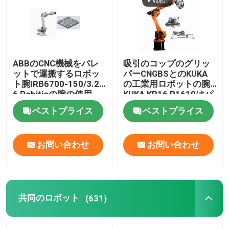
ABBのCNC機械をパレ
吸引のコップのグリッ
ットで運搬するロボッ
パーCNGBSとのKUKA
ト腕IRB6700-150/3.2
の工業用ロボットの腕
6 Robiticの腕の使用
KUKA KR16 R1610はパ
レットで運搬すること
ベストプライス
ベストプライス
のためのグリッパーを
カスタマイズした
お問い合わせ
お問い合わせ
共同のロボット
(631)