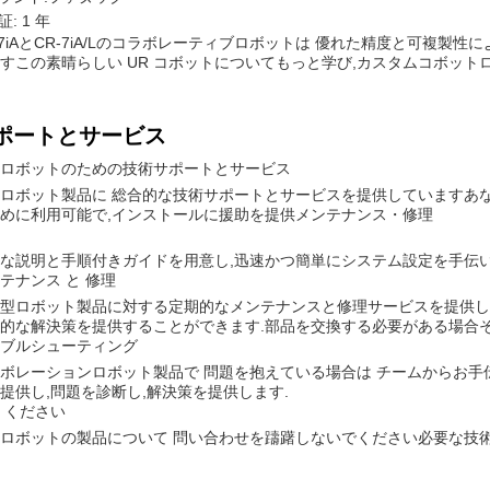
証: 1 年
-7iAとCR-7iA/Lのコラボレーティブロボットは 優れた精度と可複
すこの素晴らしい UR コボットについてもっと学び,カスタムコボッ
ポートとサービス
ロボットのための技術サポートとサービス
ロボット製品に 総合的な技術サポートとサービスを提供していますあ
めに利用可能で,インストールに援助を提供メンテナンス・修理
な説明と手順付きガイドを用意し,迅速かつ簡単にシステム設定を手伝い
テナンス と 修理
型ロボット製品に対する定期的なメンテナンスと修理サービスを提供しま
的な解決策を提供することができます.部品を交換する必要がある場合
ブルシューティング
ボレーションロボット製品で 問題を抱えている場合は チームからお
提供し,問題を診断し,解決策を提供します.
 ください
ロボットの製品について 問い合わせを躊躇しないでください必要な技術的