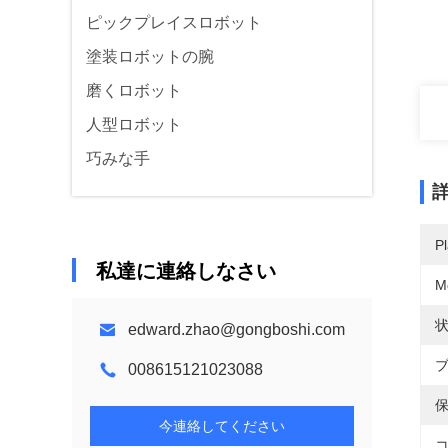
ピックプレイスロボット
塗装ロボットの腕
磨くロボット
人型ロボット
巧みな手
Pl
私達に連絡しなさい
M
状
edward.zhao@gongboshi.com
ブ
008615121023088
保
今連絡してください
コ