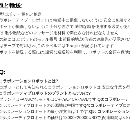
包と輸送:
型ロボット 梱包と輸送
ラボレーティブ・ロボットは 輸送中に損傷しないように 安全に包装す
ボットが損傷しないように 十分な強さで 適切な箱を使用する必要があ
は,泡や泡紙などのマッサージ用材料で満たさなければなりません.
の箱には,ロボットのモデル番号,出荷目的地,送信者の連絡先が明示され
はテープで封印され,このラベルには"Fragile"が記されています.
ボットを輸送する際には,適切な運送船を利用し, ロボットの全額を保険
Q:
:コラボレーションロボットとは?
: コボットとしても知られるコラボレーションロボットは 安全な作業を
:コラボレーティブロボットのブランドとモデルは?
: ブランドはFANUCで,モデルはCR-7iAとCR-7iA/Lです.
Q3:コラボレー
:コラボレーティブロボットの起源地は中国です
Q4:コラボレーティブロ
:コラボレーションロボットの最小注文量は 1 です.
Q5: コラボレーショ
:コラボレーティブロボットの価格は13000~20000USDで,配達時間は5-8