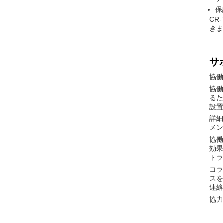
保
CR
きま
サ
協働
協働
るた
設置
詳細
メン
協働
効果
トラ
コラ
スを
連絡
協力