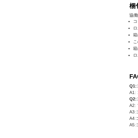
梱
協働
コ
ロ
箱
こ
箱
ロ
FA
Q1
A1
Q2
A2
A3
A4
A5