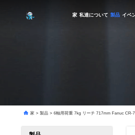
家
私達について
製品
イベ
家
>
製品
>
6軸用荷重 7kg リーチ 717mm Fanuc 
製品