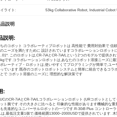
イライト:
53kg Collaborative Robot
, 
Industrial Cobot
製品説明
品説明:
ちのコボット コラボレーティブロボットは 高性能で 費用対効果で 信
のニーズを満たすために 設計されていますコラボレーションロボットには
..01*. このロボットは,CR-7iAとCR-7iA/Lという2つのモデルで
3kgです.コラボレーションロボットは,あなたのコボット溶接ニーズに最
ボレーティブ・ロボットは,使いやすくてプログラミングが簡単で,ユ
っています.既存のコボットロボットシステムと簡単に統合できるコラボレ
とで コボット溶接のニーズに 理想的な解決策です
用:
NUCのCR-7iAとCR-7iA/Lコラボレーションロボット (URコボッ
ット腕です.その大きさに比べると 印象的な性能があります機械的な重量は53kgで
も先進的なユニバーサルロボットの一つです.R-30iB Plus コントローラーCR-
A/Lは,最低注文量1個で,価格範囲13000~2000USDで提供されていま