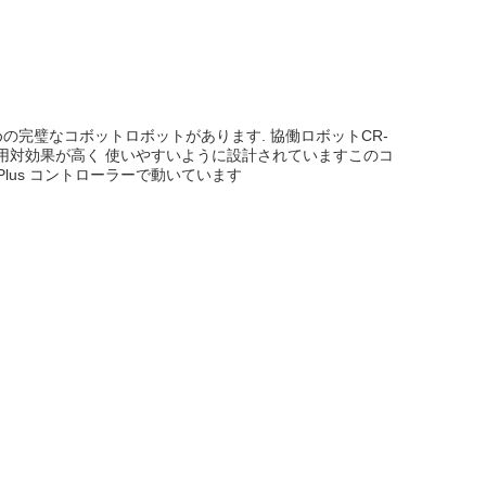
の完璧なコボットロボットがあります. 協働ロボットCR-
がら 費用対効果が高く 使いやすいように設計されていますこのコ
B Plus コントローラーで動いています