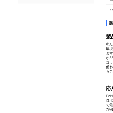
ハ
製
私た
環境
ます
か5
コラ
備わ
るこ
応
FA
ロボ
で最
7i