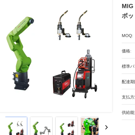
MI
ボッ
MOQ:
価格:
標準パ
配達期
支払方
供給能