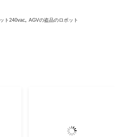
ト240vac
,
AGVの盗品のロボット