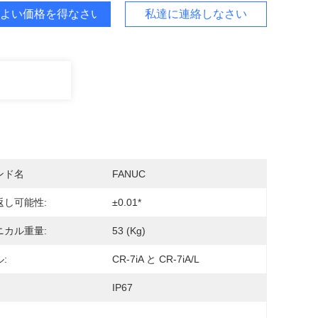
よい価格を得なさい
私達に連絡しなさい
ンド名
FANUC
返し可能性:
±0.01*
ニカル重量:
53 (kg)
:
CR-7iA と CR-7iA/L
IP67