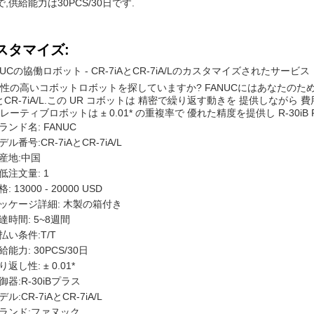
Tで,供給能力は30PCS/30日です.
スタマイズ:
NUCの協働ロボット - CR-7iAとCR-7iA/Lのカスタマイズされたサービス
性の高いコボットロボットを探していますか? FANUCにはあなたのため
AとCR-7iA/L.この UR コボットは 精密で繰り返す動きを 提供しな
レーティブロボットは ± 0.01* の重複率で 優れた精度を提供し R-30i
ランド名: FANUC
デル番号:CR-7iAとCR-7iA/L
産地:中国
低注文量: 1
: 13000 - 20000 USD
ッケージ詳細: 木製の箱付き
達時間: 5~8週間
払い条件:T/T
給能力: 30PCS/30日
り返し性: ± 0.01*
御器:R-30iBプラス
デル:CR-7iAとCR-7iA/L
ランド:ファヌック