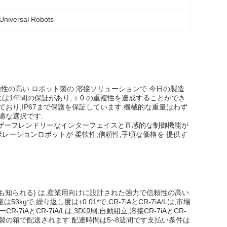
 Universal Robots
頼性の高い ロボット製の 溶接ソリューションで 今日の製造
1年間の保証があり, ± 0 の重複性を達成することができ
提供されており,IP67まで保護を保証しています.機械的な重量はわず
適な選択です.
ーザーフレンドリーなインターフェイスと直感的な制御機能が
ーションロボットが 柔軟性,信頼性,手頃な価格を 提供す
トとしても知られる) は,産業用向けに設計された強力で信頼性の高い
,繰り返し度は±0.01*で,CR-7iAとCR-7iA/Lは,市場
7iAとCR-7iA/Lは,3D印刷,自動組立,溶接CR-7iAとCR-
す. 木製の箱で配送されます.配達時間は5~8週間です支払い条件は