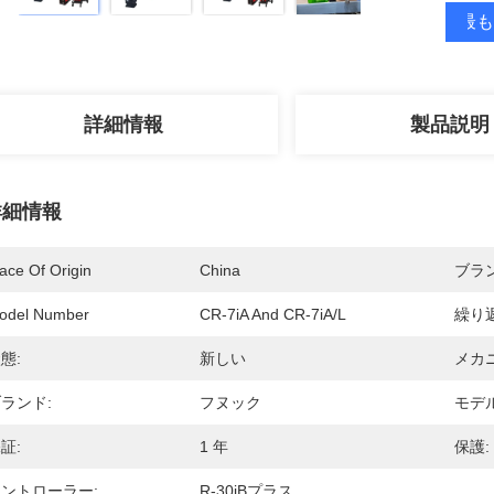
最も
詳細情報
製品説明
詳細情報
ace Of Origin
China
ブラ
odel Number
CR-7iA And CR-7iA/L
繰り
態:
新しい
メカ
ランド:
フヌック
モデル
証:
1 年
保護:
ントローラー:
R-30iBプラス