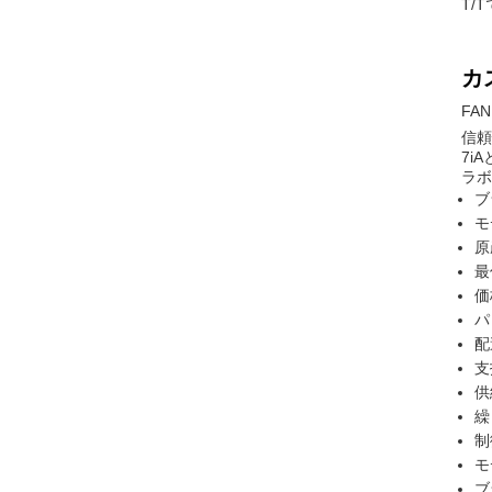
T/
カ
FA
信頼
7i
ラボ
ブ
モ
原
最
価格
パ
配
支
供
繰
制
モ
ブ