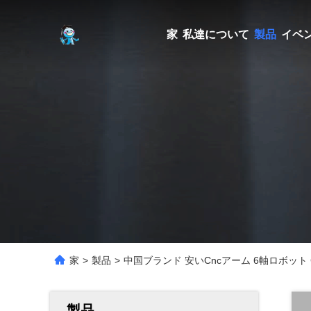
家
私達について
製品
イベ
家
>
製品
>
中国ブランド 安いCncアーム 6軸ロボット C
製品