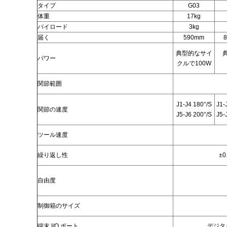
タイプ
G03
体重
17kg
パイロード
3kg
届く
590mm
典型的なサイ
パワー
クルで100W
関節範囲
J1-J4 180°/S
J1-
関節の速度
J5-J6 200°/S
J5-
ツール速度
繰り返し性
±0
自由度
制御箱のサイズ
端末 I/O ポート
デジタ