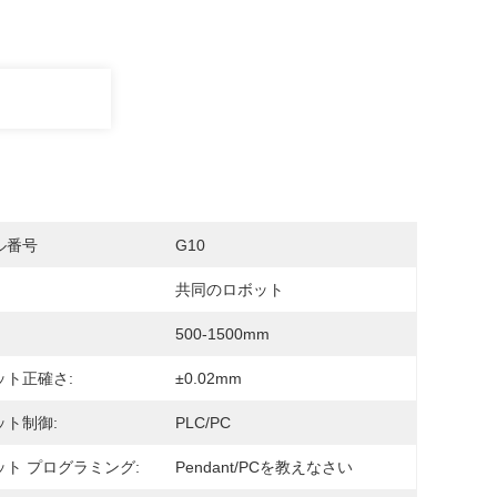
ル番号
G10
共同のロボット
500-1500mm
ット正確さ:
±0.02mm
ット制御:
PLC/PC
ット プログラミング:
Pendant/PCを教えなさい