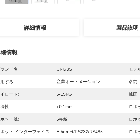
詳細情報
製品説明
詳細情報
ブランド名
CNGBS
モデ
用する:
産業オートメーション
名前:
イロード:
5-15KG
範囲:
復性:
±0.1mm
ロボ
ボット腕:
6軸線
ロボ
ボット インターフェイス:
Ethernet/RS232/RS485
ロボ