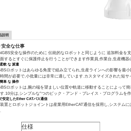
品説明
り安全な仕事
NGBS
安全な操作のために 伝統的なロボットと同じように 追加料金を
面するとすぐに保護停止を行うことができます作業員,作業台,生産機器
柔軟 な 派遣
GBS
ロボットはあらゆる角度で組み立てられ,生産ラインへの影響を最小
時間が必要で,小批量には非常に適しています.カスタマイズされた短
簡単 な 操作
GBSロボットは,腕の端を望ましい位置や軌道に移動することによって
す.10分は,シンプルな"つのピック・アンド・プレイス・プログラムを作
で安定したEther CATバス通信
装置とロボットジョイントは産業用EtherCAT通信を採用し,システ
.
仕様