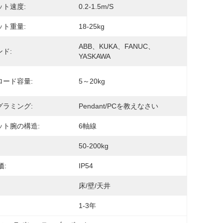
ット速度:
0.2-1.5m/s
ット重量:
18-25kg
ABB、KUKA、FANUC、
ド:
YASKAWA
ロード容量:
5～20kg
グラミング:
Pendant/PCを教えなさい
ット腕の構造:
6軸線
50-200kg
価:
IP54
床/壁/天井
1-3年