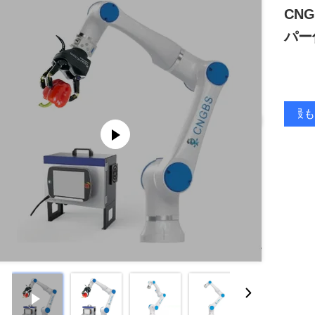
CNG
パー
最も