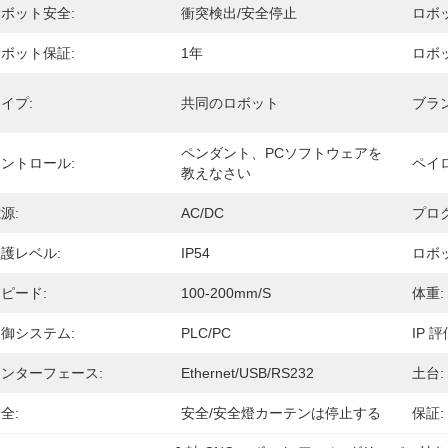
ボット安全:
衝突検出/安全停止
ロボ
ボット保証:
1年
ロボ
イプ:
共同のロボット
ブラン
ペンダント、PCソフトウェアを
ントロール:
ペイ
教えなさい
源:
AC/DC
プロ
護レベル:
IP54
ロボ
ピード:
100-200mm/s
体重:
御システム:
PLC/PC
IP 評
ンターフェース:
Ethernet/USB/RS232
土台:
全:
安全/安全燈カーテンは停止する
保証: