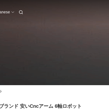
anese
ト
ブランド 安いCncアーム 6軸ロボット