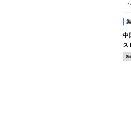
ハ
中
スT
製