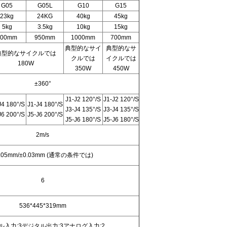
G0
5
G0
5L
G
10
G
15
23kg
24KG
40kg
45kg
5kg
3.5kg
10kg
15kg
800mm
950mm
1000mm
700mm
典型的なサイ
典型的なサ
典型的なサイクルでは
クルでは
イクルでは
180W
350W
450W
±360°
J1-J2 120°/S
J1-J2 120°/S
J4 180°/S
J1-J4 180°/S
J3-J4 135°/S
J3-J4 135°/S
J6 200°/S
J5-J6 200°/S
J5-J6 180°/S
J5-J6 180°/S
2m/s
.05mm/±0.03mm (通常の条件では)
6
536*445*319mm
ル入力:3デジタル出力:3アナログ入力:2