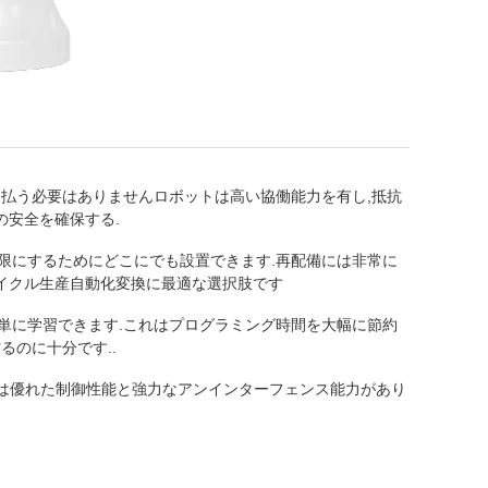
支払う必要はありませんロボットは高い協働能力を有し,抵抗
の安全を確保する.
限にするためにどこにでも設置できます.再配備には非常に
サイクル生産自動化変換に最適な選択肢です
簡単に学習できます.これはプログラミング時間を大幅に節約
るのに十分です..
ムには優れた制御性能と強力なアンインターフェンス能力があり