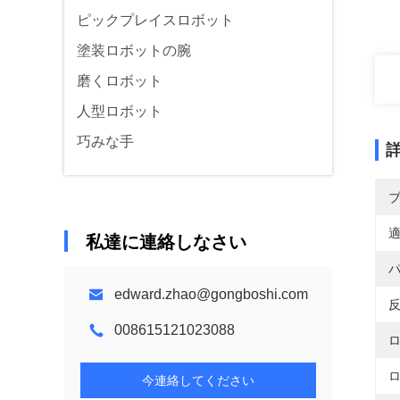
ピックプレイスロボット
塗装ロボットの腕
磨くロボット
人型ロボット
巧みな手
適
私達に連絡しなさい
パ
edward.zhao@gongboshi.com
反
008615121023088
ロ
ロ
今連絡してください