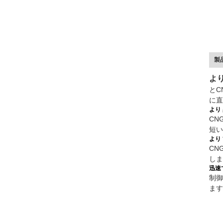
製
よ
と
C
に直
より 
CN
短い
より 
CN
しま
迅速
制御
ます