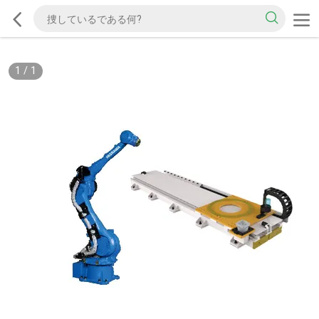
1
/
1