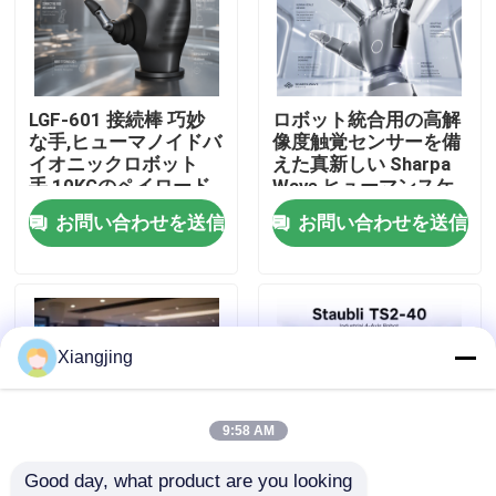
わたしたち に つい て
LGF-601 接続棒 巧妙
ロボット統合用の高解
工場 ツアー
な手,ヒューマノイドバ
像度触覚センサーを備
イオニックロボット
えた真新しい Sharpa
手,10KGのペイロード
Wave ヒューマンスケ
品質管理
CAN バス ロボット エ
ールの器用なロボット
お問い合わせを送信
お問い合わせを送信
ンド エフェクターグリ
ハンド
パー
連絡 ください
ブログ
Xiangjing
引金 を 求め て ください
9:58 AM
Good day, what product are you looking 
工業用ロボットの腕