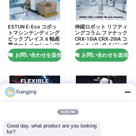
わたしたち に つい て
ESTUN E-Eco コボッ
伸縮ロボット リフティ
トマシンテンディング
ングコラム ファナック
工場 ツアー
ピックプレイス 6 軸産
CRX-10iA CRX-20iA コ
業オートメーションマ
ボット パレタイジング
テリアルハンドリング
ハンドリング 協働ロボ
お問い合わせを送信
お問い合わせを送信
品質管理
協働ロボット
ット
連絡 ください
Xiangjing
ブログ
9:30 PM
引金 を 求め て ください
Good day, what product are you looking 
for?
工業用ロボットの腕
LINAK ELEVATE リフ
FANUC CRXシリーズ協