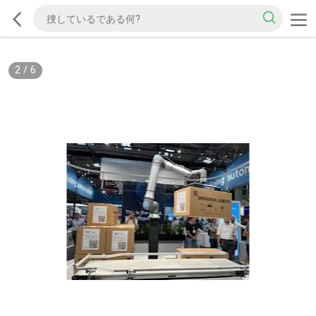
2
/
6