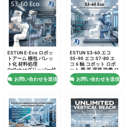
ESTUN E-Eco ロボッ
ESTUN S3-60 エコ
トアーム 梱包 パレッ
S5-90 エコ S7-80 エ
ト化 材料処理
コ 6 軸 コボット ロボ
OnRobotグリッパー付
ット 腕 弧 溶接 協働 ロ
きコラボレーティブロ
ボット CNGBS 溶接 位
お問い合わせを送信
お問い合わせを送信
ボット
置付け器
家へ
製品
ビデオ