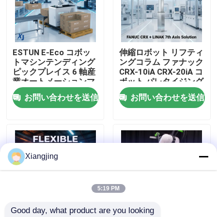
わたしたち に つい て
ESTUN E-Eco コボッ
伸縮ロボット リフティ
工場 ツアー
トマシンテンディング
ングコラム ファナック
ピックプレイス 6 軸産
CRX-10iA CRX-20iA コ
業オートメーションマ
ボット パレタイジング
品質管理
テリアルハンドリング
ハンドリング 協働ロボ
お問い合わせを送信
お問い合わせを送信
協働ロボット
ット
連絡 ください
ブログ
Xiangjing
引金 を 求め て ください
5:19 PM
Good day, what product are you looking 
工業用ロボットの腕