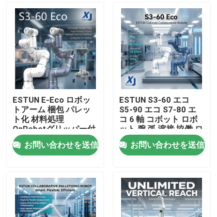
ESTUN E-Eco ロボッ
ESTUN S3-60 エコ
トアーム 梱包 パレッ
S5-90 エコ S7-80 エ
ト化 材料処理
コ 6 軸 コボット ロボ
OnRobotグリッパー付
ット 腕 弧 溶接 協働 ロ
きコラボレーティブロ
ボット CNGBS 溶接 位
お問い合わせを送信
お問い合わせを送信
ボット
置付け器
家へ
製品
ビデオ