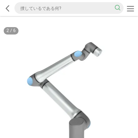
2
/
6