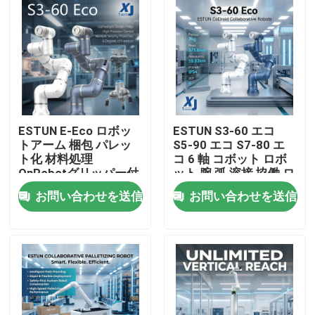
ESTUN E-Eco ロボッ
ESTUN S3-60 エコ
トアーム 梱包 パレッ
S5-90 エコ S7-80 エ
ト化 材料処理
コ 6 軸 コボット ロボ
OnRobotグリッパー付
ット 腕 弧 溶接 協働 ロ
きコラボレーティブロ
ボット CNGBS 溶接 位
お問い合わせを送信
お問い合わせを送信
ボット
置付け器
家へ
製品
ビデオ