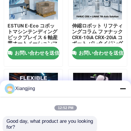
わたしたち に つい て
ESTUN E-Eco コボッ
伸縮ロボット リフティ
トマシンテンディング
ングコラム ファナック
工場 ツアー
ピックプレイス 6 軸産
CRX-10iA CRX-20iA コ
業オートメーションマ
ボット パレタイジング
テリアルハンドリング
ハンドリング 協働ロボ
お問い合わせを送信
お問い合わせを送信
品質管理
協働ロボット
ット
連絡 ください
Xiangjing
ブログ
12:52 PM
引金 を 求め て ください
Good day, what product are you looking 
for?
工業用ロボットの腕
LINAK ELEVATE リフ
FANUC CRXシリーズ協