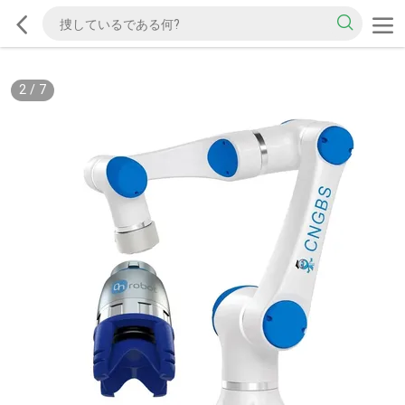
2
/
7